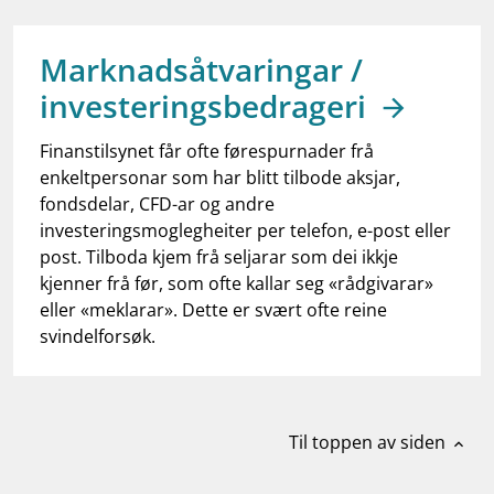
work_outline
Jobb hos oss
dashboard
Informasjon for investorer
Marknadsåtvaringar /
investeringsbedrageri
notifications_none
Abonner på nyhetsvarsel
Finanstilsynet får ofte førespurnader frå
enkeltpersonar som har blitt tilbode aksjar,
fondsdelar, CFD-ar og andre
investeringsmoglegheiter per telefon, e-post eller
post. Tilboda kjem frå seljarar som dei ikkje
kjenner frå før, som ofte kallar seg «rådgivarar»
eller «meklarar». Dette er svært ofte reine
svindelforsøk.
Til toppen av siden
expand_less