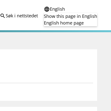
English
language
Søk i nettstedet
search
Show this page in English
English home page
e
Tema
Bærekraft
reg
DORA
Folkefinansiering
Kryptoeiendelsloven (MiCA)
Overtakelsestilbud
Alle tema
notifications_none
on for investorer
Abonner på nyhetsvarsel