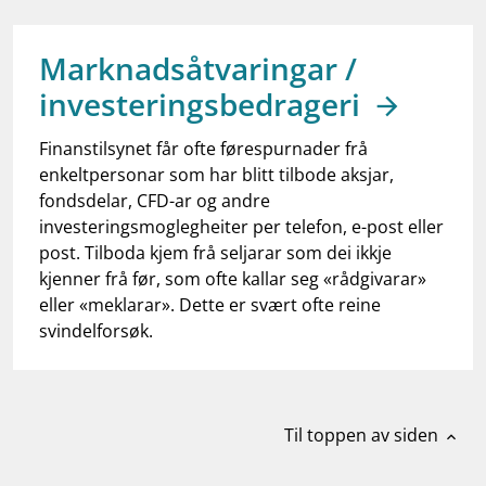
work_outline
Jobb hos oss
dashboard
Informasjon for investorer
Marknadsåtvaringar /
investeringsbedrageri
notifications_none
Abonner på nyhetsvarsel
Finanstilsynet får ofte førespurnader frå
enkeltpersonar som har blitt tilbode aksjar,
fondsdelar, CFD-ar og andre
investeringsmoglegheiter per telefon, e-post eller
post. Tilboda kjem frå seljarar som dei ikkje
kjenner frå før, som ofte kallar seg «rådgivarar»
eller «meklarar». Dette er svært ofte reine
svindelforsøk.
Til toppen av siden
expand_less