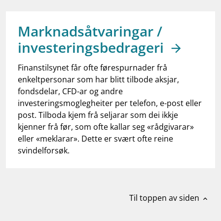
work_outline
Jobb hos oss
dashboard
Informasjon for investorer
Marknadsåtvaringar /
investeringsbedrageri
notifications_none
Abonner på nyhetsvarsel
Finanstilsynet får ofte førespurnader frå
enkeltpersonar som har blitt tilbode aksjar,
fondsdelar, CFD-ar og andre
investeringsmoglegheiter per telefon, e-post eller
post. Tilboda kjem frå seljarar som dei ikkje
kjenner frå før, som ofte kallar seg «rådgivarar»
eller «meklarar». Dette er svært ofte reine
svindelforsøk.
Til toppen av siden
expand_less