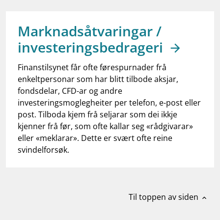
work_outline
Jobb hos oss
dashboard
Informasjon for investorer
Marknadsåtvaringar /
investeringsbedrageri
notifications_none
Abonner på nyhetsvarsel
Finanstilsynet får ofte førespurnader frå
enkeltpersonar som har blitt tilbode aksjar,
fondsdelar, CFD-ar og andre
investeringsmoglegheiter per telefon, e-post eller
post. Tilboda kjem frå seljarar som dei ikkje
kjenner frå før, som ofte kallar seg «rådgivarar»
eller «meklarar». Dette er svært ofte reine
svindelforsøk.
Til toppen av siden
expand_less