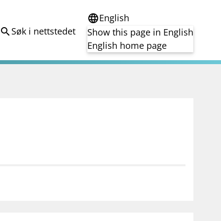
English
language
Søk i nettstedet
search
Show this page in English
English home page
e
Tema
Bærekraft
reg
DORA
Folkefinansiering
Kryptoeiendelsloven (MiCA)
Overtakelsestilbud
Alle tema
notifications_none
on for investorer
Abonner på nyhetsvarsel