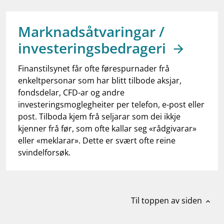
work_outline
Jobb hos oss
dashboard
Informasjon for investorer
Marknadsåtvaringar /
investeringsbedrageri
notifications_none
Abonner på nyhetsvarsel
Finanstilsynet får ofte førespurnader frå
enkeltpersonar som har blitt tilbode aksjar,
fondsdelar, CFD-ar og andre
investeringsmoglegheiter per telefon, e-post eller
post. Tilboda kjem frå seljarar som dei ikkje
kjenner frå før, som ofte kallar seg «rådgivarar»
eller «meklarar». Dette er svært ofte reine
svindelforsøk.
Til toppen av siden
expand_less