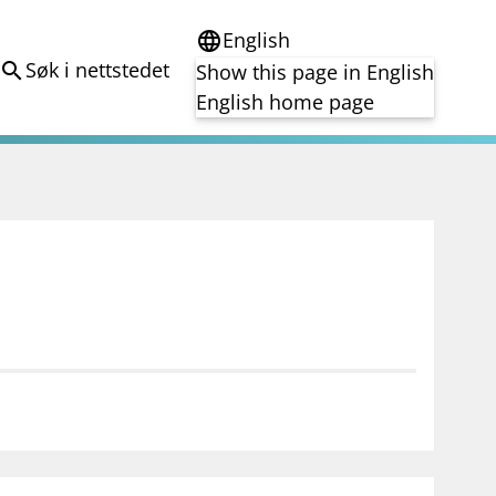
English
language
Søk i nettstedet
search
Show this page in English
English home page
e
Tema
Bærekraft
reg
DORA
Folkefinansiering
Kryptoeiendelsloven (MiCA)
Overtakelsestilbud
Alle tema
notifications_none
on for investorer
Abonner på nyhetsvarsel