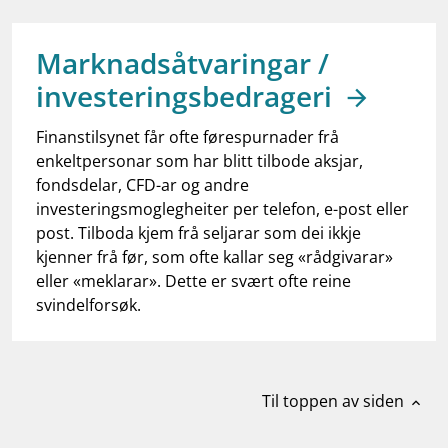
work_outline
Jobb hos oss
dashboard
Informasjon for investorer
Marknadsåtvaringar /
investeringsbedrageri
notifications_none
Abonner på nyhetsvarsel
Finanstilsynet får ofte førespurnader frå
enkeltpersonar som har blitt tilbode aksjar,
fondsdelar, CFD-ar og andre
investeringsmoglegheiter per telefon, e-post eller
post. Tilboda kjem frå seljarar som dei ikkje
kjenner frå før, som ofte kallar seg «rådgivarar»
eller «meklarar». Dette er svært ofte reine
svindelforsøk.
Til toppen av siden
expand_less