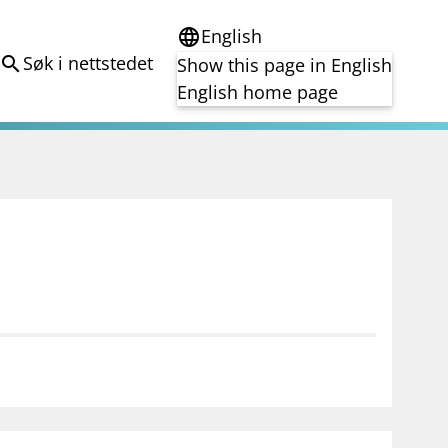
English
language
Søk i nettstedet
search
Show this page in English
English home page
e
Tema
Bærekraft
reg
DORA
Folkefinansiering
Kryptoeiendelsloven (MiCA)
Overtakelsestilbud
Alle tema
notifications_none
on for investorer
Abonner på nyhetsvarsel