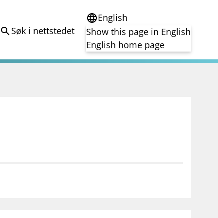
English
language
Søk i nettstedet
search
Show this page in English
English home page
e
Tema
Bærekraft
reg
DORA
Folkefinansiering
Kryptoeiendelsloven (MiCA)
Overtakelsestilbud
Alle tema
notifications_none
on for investorer
Abonner på nyhetsvarsel