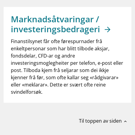
work_outline
Jobb hos oss
dashboard
Informasjon for investorer
Marknadsåtvaringar /
investeringsbedrageri
notifications_none
Abonner på nyhetsvarsel
Finanstilsynet får ofte førespurnader frå
enkeltpersonar som har blitt tilbode aksjar,
fondsdelar, CFD-ar og andre
investeringsmoglegheiter per telefon, e-post eller
post. Tilboda kjem frå seljarar som dei ikkje
kjenner frå før, som ofte kallar seg «rådgivarar»
eller «meklarar». Dette er svært ofte reine
svindelforsøk.
Til toppen av siden
expand_less