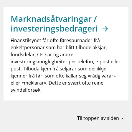
work_outline
Jobb hos oss
dashboard
Informasjon for investorer
Marknadsåtvaringar /
investeringsbedrageri
notifications_none
Abonner på nyhetsvarsel
Finanstilsynet får ofte førespurnader frå
enkeltpersonar som har blitt tilbode aksjar,
fondsdelar, CFD-ar og andre
investeringsmoglegheiter per telefon, e-post eller
post. Tilboda kjem frå seljarar som dei ikkje
kjenner frå før, som ofte kallar seg «rådgivarar»
eller «meklarar». Dette er svært ofte reine
svindelforsøk.
Til toppen av siden
expand_less