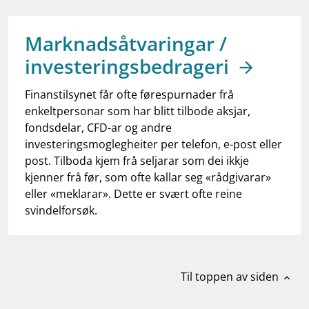
work_outline
Jobb hos oss
dashboard
Informasjon for investorer
Marknadsåtvaringar /
investeringsbedrageri
notifications_none
Abonner på nyhetsvarsel
Finanstilsynet får ofte førespurnader frå
enkeltpersonar som har blitt tilbode aksjar,
fondsdelar, CFD-ar og andre
investeringsmoglegheiter per telefon, e-post eller
post. Tilboda kjem frå seljarar som dei ikkje
kjenner frå før, som ofte kallar seg «rådgivarar»
eller «meklarar». Dette er svært ofte reine
svindelforsøk.
Til toppen av siden
expand_less