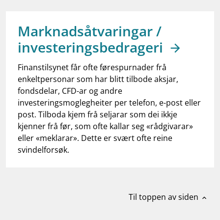
work_outline
Jobb hos oss
dashboard
Informasjon for investorer
Marknadsåtvaringar /
investeringsbedrageri
notifications_none
Abonner på nyhetsvarsel
Finanstilsynet får ofte førespurnader frå
enkeltpersonar som har blitt tilbode aksjar,
fondsdelar, CFD-ar og andre
investeringsmoglegheiter per telefon, e-post eller
post. Tilboda kjem frå seljarar som dei ikkje
kjenner frå før, som ofte kallar seg «rådgivarar»
eller «meklarar». Dette er svært ofte reine
svindelforsøk.
Til toppen av siden
expand_less