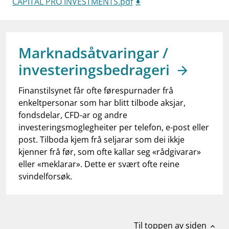
CAPITAL PRO INVESTMENTS.pdf
work_outline
Jobb hos oss
dashboard
Informasjon for investorer
notifications_none
Marknadsåtvaringar /
Abonner på nyhetsvarsel
investeringsbedrageri
Finanstilsynet får ofte førespurnader frå
enkeltpersonar som har blitt tilbode aksjar,
fondsdelar, CFD-ar og andre
investeringsmoglegheiter per telefon, e-post eller
post. Tilboda kjem frå seljarar som dei ikkje
kjenner frå før, som ofte kallar seg «rådgivarar»
eller «meklarar». Dette er svært ofte reine
svindelforsøk.
Til toppen av siden
expand_less