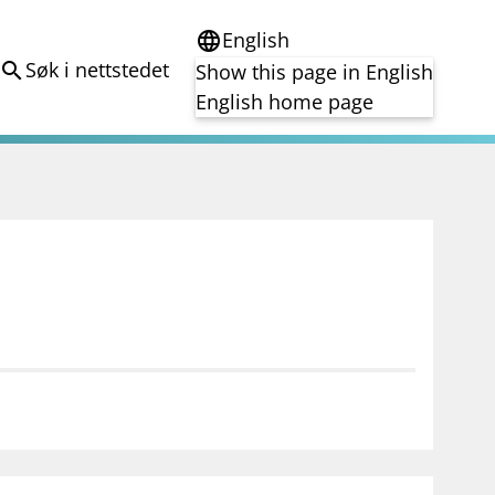
English
language
Søk i nettstedet
search
Show this page in English
English home page
e
Tema
Bærekraft
reg
DORA
Folkefinansiering
Kryptoeiendelsloven (MiCA)
Overtakelsestilbud
Alle tema
notifications_none
on for investorer
Abonner på nyhetsvarsel