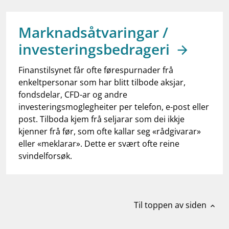
work_outline
Jobb hos oss
dashboard
Informasjon for investorer
Marknadsåtvaringar /
investeringsbedrageri
notifications_none
Abonner på nyhetsvarsel
Finanstilsynet får ofte førespurnader frå
enkeltpersonar som har blitt tilbode aksjar,
fondsdelar, CFD-ar og andre
investeringsmoglegheiter per telefon, e-post eller
post. Tilboda kjem frå seljarar som dei ikkje
kjenner frå før, som ofte kallar seg «rådgivarar»
eller «meklarar». Dette er svært ofte reine
svindelforsøk.
Til toppen av siden
expand_less