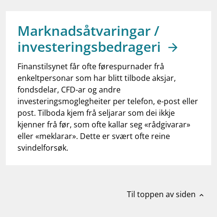
work_outline
Jobb hos oss
dashboard
Informasjon for investorer
Marknadsåtvaringar /
investeringsbedrageri
notifications_none
Abonner på nyhetsvarsel
Finanstilsynet får ofte førespurnader frå
enkeltpersonar som har blitt tilbode aksjar,
fondsdelar, CFD-ar og andre
investeringsmoglegheiter per telefon, e-post eller
post. Tilboda kjem frå seljarar som dei ikkje
kjenner frå før, som ofte kallar seg «rådgivarar»
eller «meklarar». Dette er svært ofte reine
svindelforsøk.
Til toppen av siden
expand_less