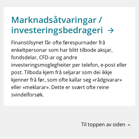
work_outline
Jobb hos oss
dashboard
Informasjon for investorer
Marknadsåtvaringar /
investeringsbedrageri
notifications_none
Abonner på nyhetsvarsel
Finanstilsynet får ofte førespurnader frå
enkeltpersonar som har blitt tilbode aksjar,
fondsdelar, CFD-ar og andre
investeringsmoglegheiter per telefon, e-post eller
post. Tilboda kjem frå seljarar som dei ikkje
kjenner frå før, som ofte kallar seg «rådgivarar»
eller «meklarar». Dette er svært ofte reine
svindelforsøk.
Til toppen av siden
expand_less