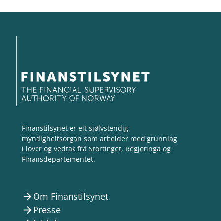
Finanstilsynet er eit sjølvstendig
myndigheitsorgan som arbeider med grunnlag
i lover og vedtak frå Stortinget, Regjeringa og
Finansdepartementet.
Om Finanstilsynet
arrow_forward
Presse
arrow_forward