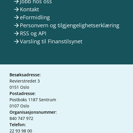
Jobb hos oss
arrow_forward
Kontakt
arrow_forward
eFormidling
arrow_forward
Personvern og tilgjengelighetserklæring
arrow_forward
RSS og API
arrow_forward
Varsling til Finanstilsynet
arrow_forward
Besøksadresse:
Revierstredet 3
0151 Oslo
Postadresse:
Postboks 1187 Sentrum
0107 Oslo
Organisasjonsnummer:
840 747 972
Telefon:
22 93 98 00