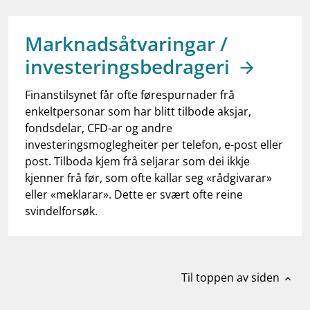
work_outline
Jobb hos oss
dashboard
Informasjon for investorer
Marknadsåtvaringar /
investeringsbedrageri
notifications_none
Abonner på nyhetsvarsel
Finanstilsynet får ofte førespurnader frå
enkeltpersonar som har blitt tilbode aksjar,
fondsdelar, CFD-ar og andre
investeringsmoglegheiter per telefon, e-post eller
post. Tilboda kjem frå seljarar som dei ikkje
kjenner frå før, som ofte kallar seg «rådgivarar»
eller «meklarar». Dette er svært ofte reine
svindelforsøk.
Til toppen av siden
expand_less