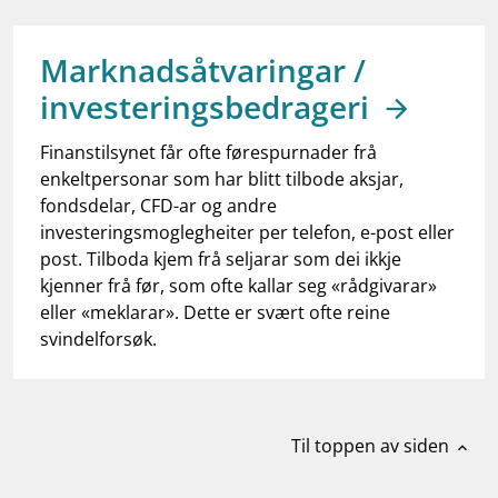
work_outline
Jobb hos oss
dashboard
Informasjon for investorer
Marknadsåtvaringar /
investeringsbedrageri
notifications_none
Abonner på nyhetsvarsel
Finanstilsynet får ofte førespurnader frå
enkeltpersonar som har blitt tilbode aksjar,
fondsdelar, CFD-ar og andre
investeringsmoglegheiter per telefon, e-post eller
post. Tilboda kjem frå seljarar som dei ikkje
kjenner frå før, som ofte kallar seg «rådgivarar»
eller «meklarar». Dette er svært ofte reine
svindelforsøk.
Til toppen av siden
expand_less