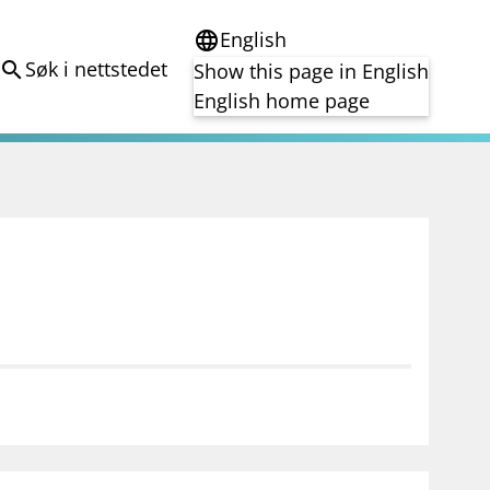
English
language
Søk i nettstedet
search
Show this page in English
English home page
e
Tema
Bærekraft
reg
DORA
Folkefinansiering
Kryptoeiendelsloven (MiCA)
Overtakelsestilbud
Alle tema
notifications_none
on for investorer
Abonner på nyhetsvarsel