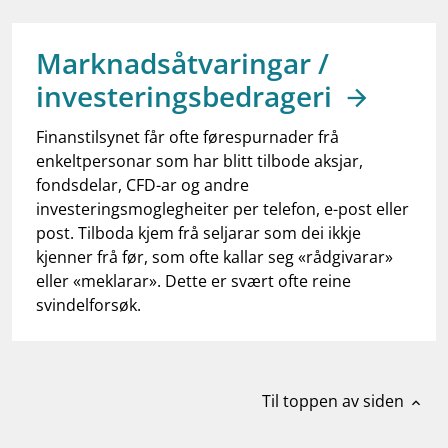
work_outline
Jobb hos oss
dashboard
Informasjon for investorer
Marknadsåtvaringar /
investeringsbedrageri
notifications_none
Abonner på nyhetsvarsel
Finanstilsynet får ofte førespurnader frå
enkeltpersonar som har blitt tilbode aksjar,
fondsdelar, CFD-ar og andre
investeringsmoglegheiter per telefon, e-post eller
post. Tilboda kjem frå seljarar som dei ikkje
kjenner frå før, som ofte kallar seg «rådgivarar»
eller «meklarar». Dette er svært ofte reine
svindelforsøk.
Til toppen av siden
expand_less