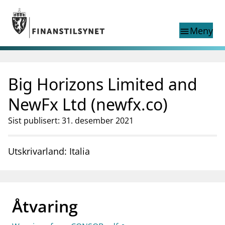
Gå til hovedinnhold
Gå til søkesiden
Meny
menu
Show this page in
Søk i
search
language
Big Horizons Limited and
English
nettstedet
English
English home page
NewFx Ltd (newfx.co)
Tilsyn
Sist publisert: 31. desember 2021
Aktuelt
Finanstilsynets registre
Tema
Utskrivarland: Italia
supervisor_account
Forbrukerinformasjon
business
Om Finanstilsynet
Åtvaring
mail_outline
Kontakt oss