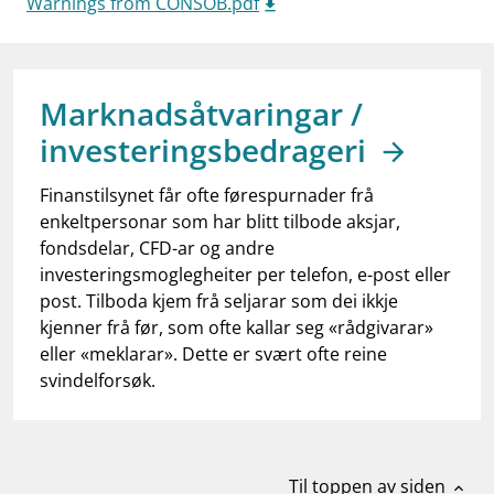
Warnings from CONSOB.pdf
work_outline
Jobb hos oss
dashboard
Informasjon for investorer
notifications_none
Marknadsåtvaringar /
Abonner på nyhetsvarsel
investeringsbedrageri
Finanstilsynet får ofte førespurnader frå
enkeltpersonar som har blitt tilbode aksjar,
fondsdelar, CFD-ar og andre
investeringsmoglegheiter per telefon, e-post eller
post. Tilboda kjem frå seljarar som dei ikkje
kjenner frå før, som ofte kallar seg «rådgivarar»
eller «meklarar». Dette er svært ofte reine
svindelforsøk.
Til toppen av siden
expand_less