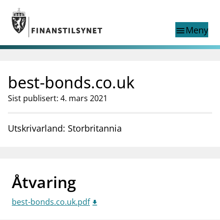
Gå til hovedinnhold
Gå til søkesiden
Meny
menu
Show this page in
Søk i
search
language
best-bonds.co.uk
English
nettstedet
English
English home page
Sist publisert: 4. mars 2021
Tilsyn
Aktuelt
Utskrivarland: Storbritannia
Finanstilsynets registre
Tema
supervisor_account
Forbrukerinformasjon
Åtvaring
business
Om Finanstilsynet
best-bonds.co.uk.pdf
mail_outline
Kontakt oss