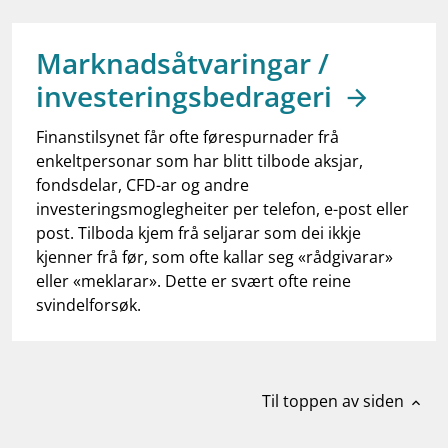
work_outline
Jobb hos oss
dashboard
Informasjon for investorer
Marknadsåtvaringar /
investeringsbedrageri
notifications_none
Abonner på nyhetsvarsel
Finanstilsynet får ofte førespurnader frå
enkeltpersonar som har blitt tilbode aksjar,
fondsdelar, CFD-ar og andre
investeringsmoglegheiter per telefon, e-post eller
post. Tilboda kjem frå seljarar som dei ikkje
kjenner frå før, som ofte kallar seg «rådgivarar»
eller «meklarar». Dette er svært ofte reine
svindelforsøk.
Til toppen av siden
expand_less