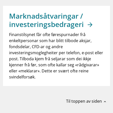
work_outline
Jobb hos oss
dashboard
Informasjon for investorer
Marknadsåtvaringar /
investeringsbedrageri
notifications_none
Abonner på nyhetsvarsel
Finanstilsynet får ofte førespurnader frå
enkeltpersonar som har blitt tilbode aksjar,
fondsdelar, CFD-ar og andre
investeringsmoglegheiter per telefon, e-post eller
post. Tilboda kjem frå seljarar som dei ikkje
kjenner frå før, som ofte kallar seg «rådgivarar»
eller «meklarar». Dette er svært ofte reine
svindelforsøk.
Til toppen av siden
expand_less