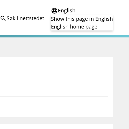
English
language
Søk i nettstedet
search
Show this page in English
English home page
e
Tema
Bærekraft
reg
DORA
Folkefinansiering
Kryptoeiendelsloven (MiCA)
Overtakelsestilbud
Alle tema
notifications_none
on for investorer
Abonner på nyhetsvarsel