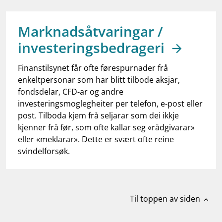
work_outline
Jobb hos oss
dashboard
Informasjon for investorer
Marknadsåtvaringar /
investeringsbedrageri
notifications_none
Abonner på nyhetsvarsel
Finanstilsynet får ofte førespurnader frå
enkeltpersonar som har blitt tilbode aksjar,
fondsdelar, CFD-ar og andre
investeringsmoglegheiter per telefon, e-post eller
post. Tilboda kjem frå seljarar som dei ikkje
kjenner frå før, som ofte kallar seg «rådgivarar»
eller «meklarar». Dette er svært ofte reine
svindelforsøk.
Til toppen av siden
expand_less