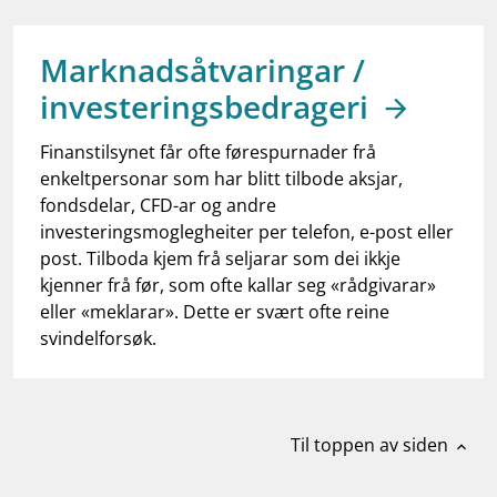
work_outline
Jobb hos oss
dashboard
Informasjon for investorer
Marknadsåtvaringar /
investeringsbedrageri
notifications_none
Abonner på nyhetsvarsel
Finanstilsynet får ofte førespurnader frå
enkeltpersonar som har blitt tilbode aksjar,
fondsdelar, CFD-ar og andre
investeringsmoglegheiter per telefon, e-post eller
post. Tilboda kjem frå seljarar som dei ikkje
kjenner frå før, som ofte kallar seg «rådgivarar»
eller «meklarar». Dette er svært ofte reine
svindelforsøk.
Til toppen av siden
expand_less