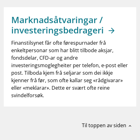
work_outline
Jobb hos oss
dashboard
Informasjon for investorer
Marknadsåtvaringar /
investeringsbedrageri
notifications_none
Abonner på nyhetsvarsel
Finanstilsynet får ofte førespurnader frå
enkeltpersonar som har blitt tilbode aksjar,
fondsdelar, CFD-ar og andre
investeringsmoglegheiter per telefon, e-post eller
post. Tilboda kjem frå seljarar som dei ikkje
kjenner frå før, som ofte kallar seg «rådgivarar»
eller «meklarar». Dette er svært ofte reine
svindelforsøk.
Til toppen av siden
expand_less