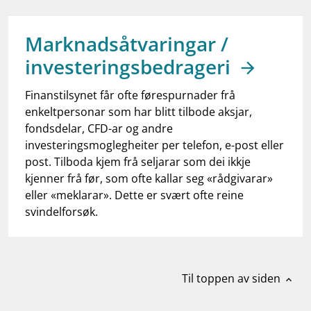
work_outline
Jobb hos oss
dashboard
Informasjon for investorer
Marknadsåtvaringar /
investeringsbedrageri
notifications_none
Abonner på nyhetsvarsel
Finanstilsynet får ofte førespurnader frå
enkeltpersonar som har blitt tilbode aksjar,
fondsdelar, CFD-ar og andre
investeringsmoglegheiter per telefon, e-post eller
post. Tilboda kjem frå seljarar som dei ikkje
kjenner frå før, som ofte kallar seg «rådgivarar»
eller «meklarar». Dette er svært ofte reine
svindelforsøk.
Til toppen av siden
expand_less