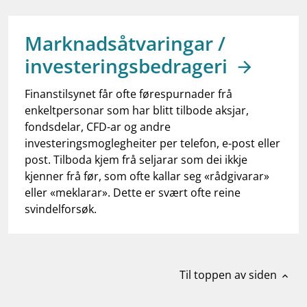
work_outline
Jobb hos oss
dashboard
Informasjon for investorer
Marknadsåtvaringar /
investeringsbedrageri
notifications_none
Abonner på nyhetsvarsel
Finanstilsynet får ofte førespurnader frå
enkeltpersonar som har blitt tilbode aksjar,
fondsdelar, CFD-ar og andre
investeringsmoglegheiter per telefon, e-post eller
post. Tilboda kjem frå seljarar som dei ikkje
kjenner frå før, som ofte kallar seg «rådgivarar»
eller «meklarar». Dette er svært ofte reine
svindelforsøk.
Til toppen av siden
expand_less