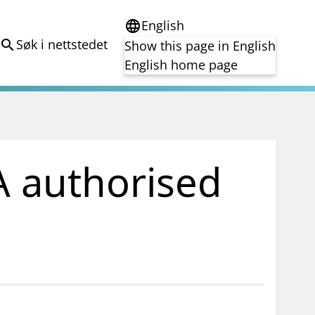
English
language
Søk i nettstedet
search
Show this page in English
English home page
e
Tema
Bærekraft
reg
DORA
 authorised
Folkefinansiering
Kryptoeiendelsloven (MiCA)
Overtakelsestilbud
Alle tema
notifications_none
on for investorer
Abonner på nyhetsvarsel