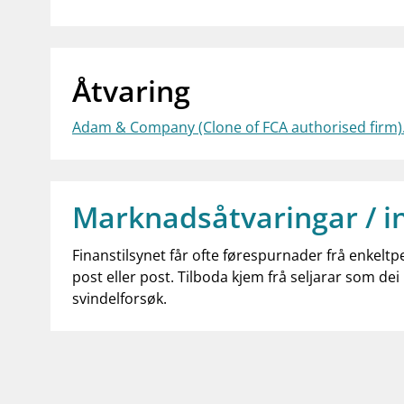
Åtvaring
Adam & Company (Clone of FCA authorised firm)
Marknadsåtvaringar / i
Finanstilsynet får ofte førespurnader frå enkeltp
post eller post. Tilboda kjem frå seljarar som dei 
svindelforsøk.