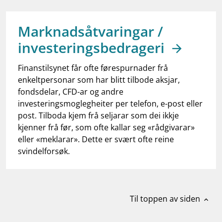
work_outline
Jobb hos oss
dashboard
Informasjon for investorer
Marknadsåtvaringar /
investeringsbedrageri
notifications_none
Abonner på nyhetsvarsel
Finanstilsynet får ofte førespurnader frå
enkeltpersonar som har blitt tilbode aksjar,
fondsdelar, CFD-ar og andre
investeringsmoglegheiter per telefon, e-post eller
post. Tilboda kjem frå seljarar som dei ikkje
kjenner frå før, som ofte kallar seg «rådgivarar»
eller «meklarar». Dette er svært ofte reine
svindelforsøk.
Til toppen av siden
expand_less