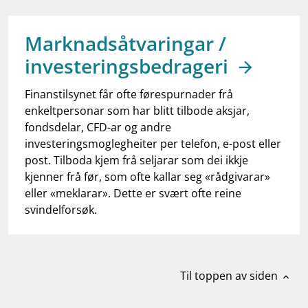
work_outline
Jobb hos oss
dashboard
Informasjon for investorer
Marknadsåtvaringar /
investeringsbedrageri
notifications_none
Abonner på nyhetsvarsel
Finanstilsynet får ofte førespurnader frå
enkeltpersonar som har blitt tilbode aksjar,
fondsdelar, CFD-ar og andre
investeringsmoglegheiter per telefon, e-post eller
post. Tilboda kjem frå seljarar som dei ikkje
kjenner frå før, som ofte kallar seg «rådgivarar»
eller «meklarar». Dette er svært ofte reine
svindelforsøk.
Til toppen av siden
expand_less