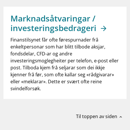
work_outline
Jobb hos oss
dashboard
Informasjon for investorer
Marknadsåtvaringar /
investeringsbedrageri
notifications_none
Abonner på nyhetsvarsel
Finanstilsynet får ofte førespurnader frå
enkeltpersonar som har blitt tilbode aksjar,
fondsdelar, CFD-ar og andre
investeringsmoglegheiter per telefon, e-post eller
post. Tilboda kjem frå seljarar som dei ikkje
kjenner frå før, som ofte kallar seg «rådgivarar»
eller «meklarar». Dette er svært ofte reine
svindelforsøk.
Til toppen av siden
expand_less