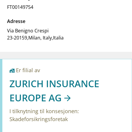
work_outline
Jobb hos oss
FT00149754
dashboard
Informasjon for investorer
Adresse
notifications_none
Abonner på nyhetsvarsel
Via Benigno Crespi
23-20159
,
Milan, Italy
,
Italia
Er filial av
home_work
ZURICH INSURANCE
EUROPE AG
I tilknytning til konsesjonen:
Skadeforsikringsforetak