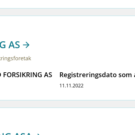
G AS
kringsforetak
D FORSIKRING AS
Registreringsdato som 
11.11.2022