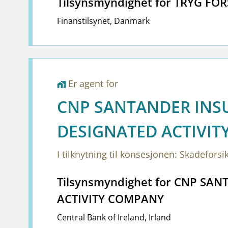
Tilsynsmyndighet for TRYG FOR
Finanstilsynet
,
Danmark
Er agent for
home_work
CNP SANTANDER INS
DESIGNATED ACTIVI
I tilknytning til konsesjonen: Skadeforsi
Tilsynsmyndighet for CNP S
ACTIVITY COMPANY
Central Bank of Ireland
,
Irland