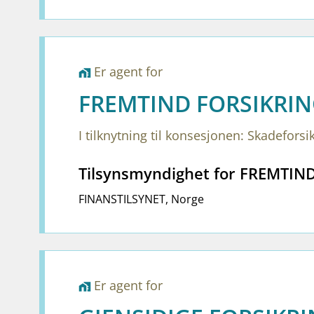
Er agent for
home_work
FREMTIND FORSIKRIN
I tilknytning til konsesjonen: Skadeforsi
Tilsynsmyndighet for FREMTIN
FINANSTILSYNET
,
Norge
Er agent for
home_work