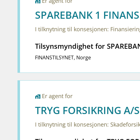
Er agent for
home_work
SPAREBANK 1 FINANS
I tilknytning til konsesjonen: Finansieri
Tilsynsmyndighet for SPAREB
FINANSTILSYNET
,
Norge
Er agent for
home_work
TRYG FORSIKRING A/S
I tilknytning til konsesjonen: Skadeforsi