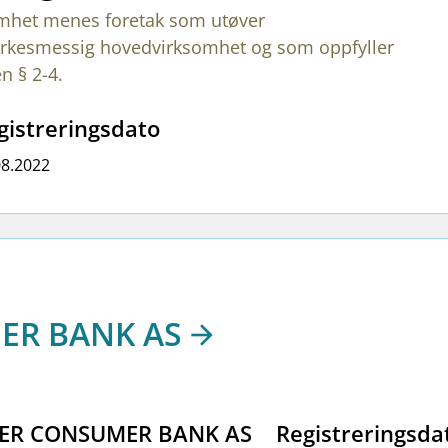
omhet menes foretak som utøver
en yrkesmessig hovedvirksomhet og som oppfyller
n § 2-4.
gistreringsdato
08.2022
ER BANK AS
NDER CONSUMER BANK AS
Registreringsda