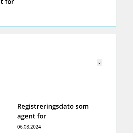
t for
Mangler tekst f
keyboard_arrow_down
Registreringsdato som
agent for
06.08.2024