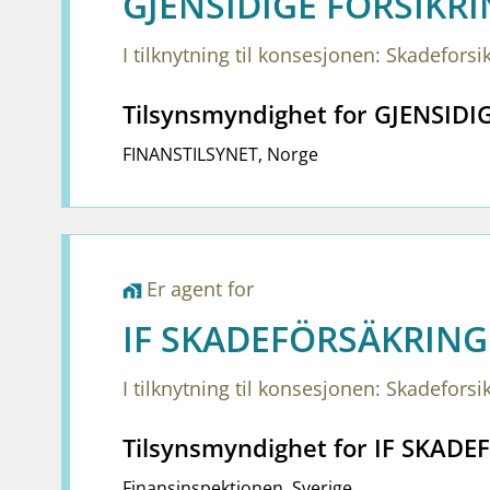
GJENSIDIGE FORSIKRI
I tilknytning til konsesjonen: Skadeforsi
Tilsynsmyndighet for GJENSID
FINANSTILSYNET
,
Norge
Er agent for
home_work
IF SKADEFÖRSÄKRING 
I tilknytning til konsesjonen: Skadeforsi
Tilsynsmyndighet for IF SKAD
Finansinspektionen
,
Sverige