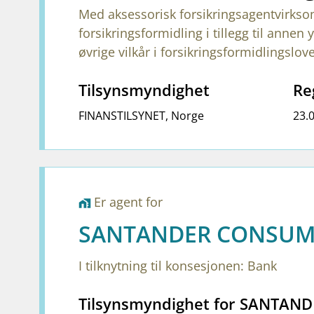
Med aksessorisk forsikringsagentvirks
forsikringsformidling i tillegg til ann
øvrige vilkår i forsikringsformidlingslove
Tilsynsmyndighet
Re
FINANSTILSYNET
,
Norge
23.
Er agent for
home_work
SANTANDER CONSUM
I tilknytning til konsesjonen: Bank
Tilsynsmyndighet for SANTA