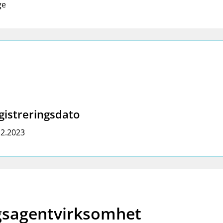
ge
gistreringsdato
12.2023
ngsagentvirksomhet