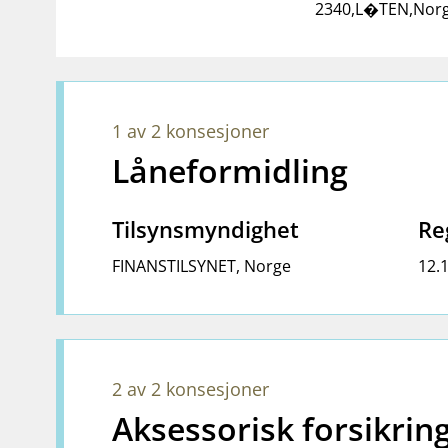
2340
,
L�TEN
,
Nor
1 av 2 konsesjoner
Låneformidling
Tilsynsmyndighet
Re
FINANSTILSYNET
,
Norge
12.
2 av 2 konsesjoner
Aksessorisk forsikri