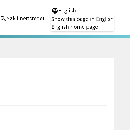
English
language
Søk i nettstedet
search
Show this page in English
English home page
e
Tema
Bærekraft
reg
DORA
Folkefinansiering
Kryptoeiendelsloven (MiCA)
Overtakelsestilbud
Alle tema
notifications_none
on for investorer
Abonner på nyhetsvarsel