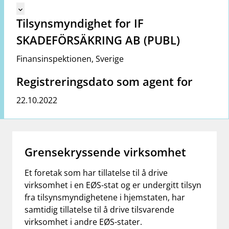
Mangler tekst for vreg.ShowMoreInformation (no)
keyboard_arrow_down
Tilsynsmyndighet for IF
SKADEFÖRSÄKRING AB (PUBL)
Finansinspektionen
,
Sverige
Registreringsdato som agent for
22.10.2022
Grensekryssende virksomhet
Et foretak som har tillatelse til å drive
virksomhet i en EØS-stat og er undergitt tilsyn
fra tilsynsmyndighetene i hjemstaten, har
samtidig tillatelse til å drive tilsvarende
virksomhet i andre EØS-stater.