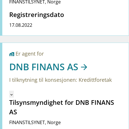
FINANSTILSYNET
,
Norge
Registreringsdato
17.08.2022
Er agent for
home_work
DNB FINANS AS
I tilknytning til konsesjonen: Kredittforetak
Mangler tekst for vreg.ShowMoreInformation (no)
keyboard_arrow_down
Tilsynsmyndighet for DNB FINANS
AS
FINANSTILSYNET
,
Norge