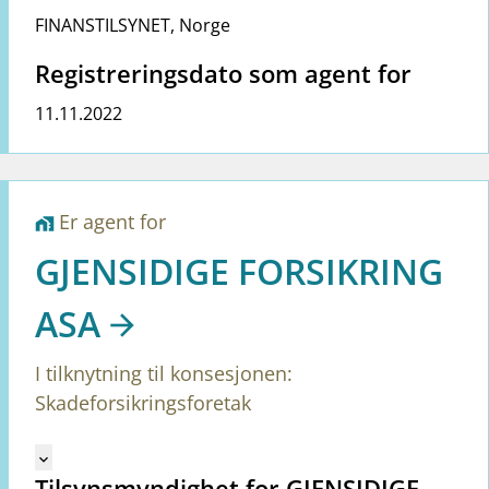
FINANSTILSYNET
,
Norge
Registreringsdato som agent for
11.11.2022
Er agent for
home_work
GJENSIDIGE FORSIKRING
ASA
I tilknytning til konsesjonen:
Skadeforsikringsforetak
Mangler tekst for vreg.ShowMoreInformation (no)
keyboard_arrow_down
Tilsynsmyndighet for GJENSIDIGE