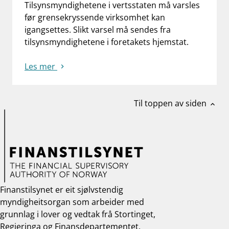
Tilsynsmyndighetene i vertsstaten må varsles
før grensekryssende virksomhet kan
igangsettes. Slikt varsel må sendes fra
tilsynsmyndighetene i foretakets hjemstat.
Les mer
Til toppen av siden
expand_less
Finanstilsynet er eit sjølvstendig
myndigheitsorgan som arbeider med
grunnlag i lover og vedtak frå Stortinget,
Regjeringa og Finansdepartementet.