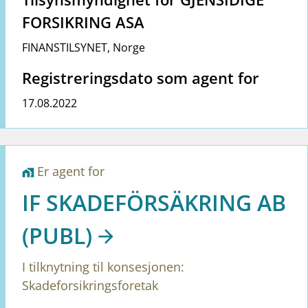
FORSIKRING ASA
FINANSTILSYNET
,
Norge
Registreringsdato som agent for
17.08.2022
Er agent for
home_work
IF SKADEFÖRSÄKRING AB
(PUBL)
I tilknytning til konsesjonen:
Skadeforsikringsforetak