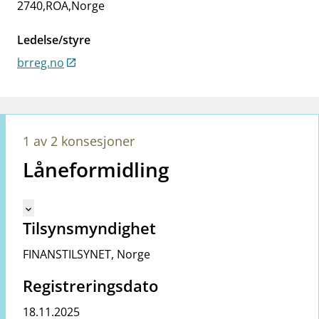
2740
,
ROA
,
Norge
work_outline
Jobb hos oss
dashboard
Informasjon for investorer
Ledelse/styre
brreg.no
notifications_none
Abonner på nyhetsvarsel
1 av 2 konsesjoner
Låneformidling
Mangler tekst for vreg.ShowMoreInformation (no)
keyboard_arrow_down
Tilsynsmyndighet
FINANSTILSYNET
,
Norge
Registreringsdato
18.11.2025