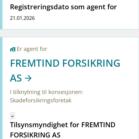
Registreringsdato som agent for
21.01.2026
Er agent for
home_work
FREMTIND FORSIKRING
AS
I tilknytning til konsesjonen:
Skadeforsikringsforetak
Mangler tekst for vreg.ShowMoreInformation (no)
keyboard_arrow_down
Tilsynsmyndighet for FREMTIND
FORSIKRING AS