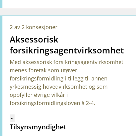
2 av 2 konsesjoner
Aksessorisk
forsikringsagentvirksomhet
Med aksessorisk forsikringsagentvirksomhet
menes foretak som utøver
forsikringsformidling i tillegg til annen
yrkesmessig hovedvirksomhet og som
oppfyller øvrige vilkår i
forsikringsformidlingsloven § 2-4.
Mangler tekst for vreg.ShowMoreInformation (no)
keyboard_arrow_down
Tilsynsmyndighet