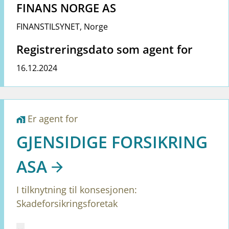
FINANS NORGE AS
FINANSTILSYNET
,
Norge
Registreringsdato som agent for
16.12.2024
Er agent for
home_work
GJENSIDIGE FORSIKRING
ASA
I tilknytning til konsesjonen:
Skadeforsikringsforetak
Mangler tekst for vreg.ShowMoreInformation (no)