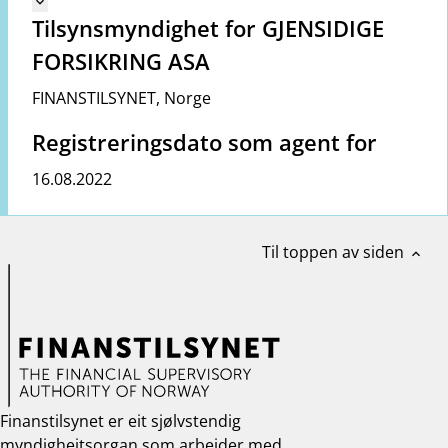
keyboard_arrow_down
Tilsynsmyndighet for GJENSIDIGE
FORSIKRING ASA
FINANSTILSYNET
,
Norge
Registreringsdato som agent for
16.08.2022
Til toppen av siden
expand_less
Finanstilsynet er eit sjølvstendig
myndigheitsorgan som arbeider med