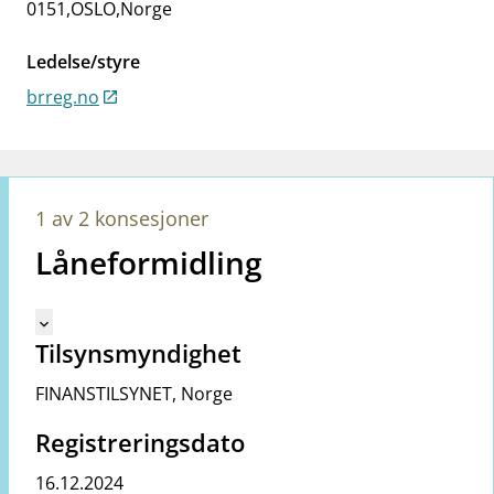
0151
,
OSLO
,
Norge
work_outline
Jobb hos oss
dashboard
Informasjon for investorer
Ledelse/styre
brreg.no
notifications_none
Abonner på nyhetsvarsel
1 av 2 konsesjoner
Låneformidling
Mangler tekst for vreg.ShowMoreInformation (no)
keyboard_arrow_down
Tilsynsmyndighet
FINANSTILSYNET
,
Norge
Registreringsdato
16.12.2024