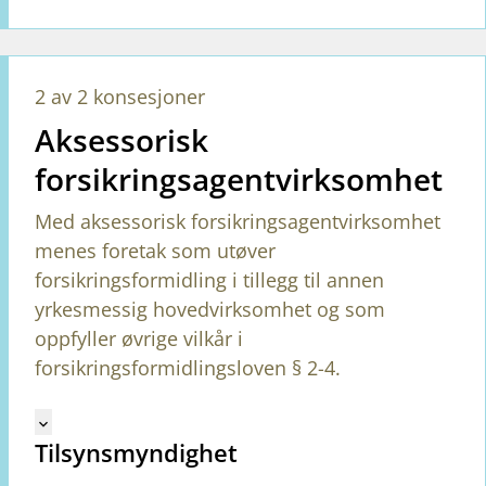
2 av 2 konsesjoner
Aksessorisk
forsikringsagentvirksomhet
Med aksessorisk forsikringsagentvirksomhet
menes foretak som utøver
forsikringsformidling i tillegg til annen
yrkesmessig hovedvirksomhet og som
oppfyller øvrige vilkår i
forsikringsformidlingsloven § 2-4.
Mangler tekst for vreg.ShowMoreInformation (no)
keyboard_arrow_down
Tilsynsmyndighet