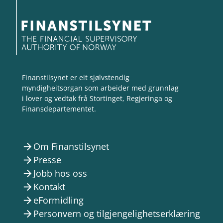
Finanstilsynet er eit sjølvstendig
myndigheitsorgan som arbeider med grunnlag
i lover og vedtak frå Stortinget, Regjeringa og
Finansdepartementet.
Om Finanstilsynet
arrow_forward
Presse
arrow_forward
Jobb hos oss
arrow_forward
Kontakt
arrow_forward
eFormidling
arrow_forward
Personvern og tilgjengelighetserklæring
arrow_forward