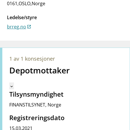
work_outline
0161
Jobb hos oss
,
OSLO
,
Norge
dashboard
Informasjon for investorer
Ledelse/styre
brreg.no
notifications_none
Abonner på nyhetsvarsel
1 av 1 konsesjoner
Depotmottaker
Mangler tekst for vreg.ShowMoreInformation (no)
keyboard_arrow_down
Tilsynsmyndighet
FINANSTILSYNET
,
Norge
Registreringsdato
15.03.2021