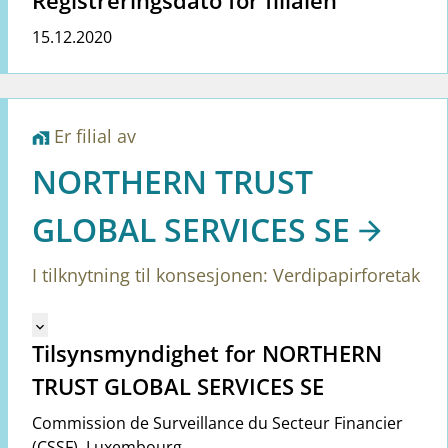
Registreringsdato for filialen
15.12.2020
Er filial av
home_work
NORTHERN TRUST
GLOBAL SERVICES SE
I tilknytning til konsesjonen: Verdipapirforetak
Mangler tekst for vreg.ShowMoreInformation (no)
keyboard_arrow_down
Tilsynsmyndighet for NORTHERN
TRUST GLOBAL SERVICES SE
Commission de Surveillance du Secteur Financier
(CSSF)
,
Luxembourg