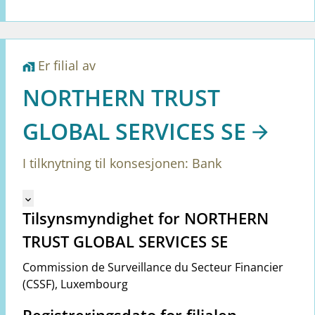
Er filial av
home_work
NORTHERN TRUST
GLOBAL SERVICES SE
I tilknytning til konsesjonen: Bank
Mangler tekst for vreg.ShowMoreInformation (no)
keyboard_arrow_down
Tilsynsmyndighet for NORTHERN
TRUST GLOBAL SERVICES SE
Commission de Surveillance du Secteur Financier
(CSSF)
,
Luxembourg