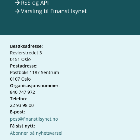
RSS og API
arrow_forward
Varsling til Finanstilsynet
arrow_forward
Besøksadresse:
Revierstredet 3
0151 Oslo
Postadresse:
Postboks 1187 Sentrum
0107 Oslo
Organisasjonsnummer:
840 747 972
Telefon:
22 93 98 00
E-post:
post@finanstilsynet.no
Få sist nytt:
Abonner på nyhetsvarsel