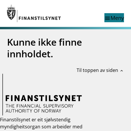
Gå til hovedinnhold
Gå til søkesiden
Meny
menu
Kunne ikke finne
Show this page in
Søk i
search
language
English
innholdet.
nettstedet
English
English home page
Tilsyn
Til toppen av siden
Aktuelt
expand_less
Finanstilsynets registre
Tema
supervisor_account
Forbrukerinformasjon
business
Om Finanstilsynet
Finanstilsynet er eit sjølvstendig
mail_outline
Kontakt oss
myndigheitsorgan som arbeider med