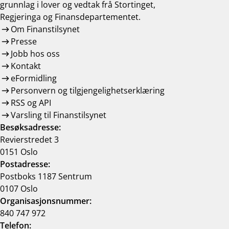
grunnlag i lover og vedtak frå Stortinget,
work_outline
Jobb hos oss
Regjeringa og Finansdepartementet.
dashboard
Informasjon for investorer
Om Finanstilsynet
Presse
notifications_none
Abonner på nyhetsvarsel
Jobb hos oss
Kontakt
eFormidling
Personvern og tilgjengelighetserklæring
RSS og API
Varsling til Finanstilsynet
Besøksadresse:
Revierstredet 3
0151 Oslo
Postadresse:
Postboks 1187 Sentrum
0107 Oslo
Organisasjonsnummer:
840 747 972
Telefon: