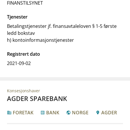
FINANSTILSYNET
Tjenester
Betalingstjenester jf. finansavtaleloven § 1-5 første
ledd bokstav
h) kontoinformasjonstjenester
Registrert dato
2021-09-02
Konsesjonshaver
AGDER SPAREBANK
FORETAK
BANK
NORGE
AGDER
corporate_fare
list_alt
public
location_pin