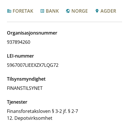
FORETAK
BANK
NORGE
AGDER
corporate_fare
list_alt
public
location_pin
Organisasjonsnummer
937894260
LEI-nummer
5967007LIEEXZX7LQG72
Tilsynsmyndighet
FINANSTILSYNET
Tjenester
Finansforetaksloven § 3-2 jf. § 2-7
12. Depotvirksomhet