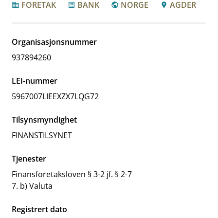
FORETAK
BANK
NORGE
AGDER
corporate_fare
list_alt
public
location_pin
Organisasjonsnummer
937894260
LEI-nummer
5967007LIEEXZX7LQG72
Tilsynsmyndighet
FINANSTILSYNET
Tjenester
Finansforetaksloven § 3-2 jf. § 2-7
7. b) Valuta
Registrert dato