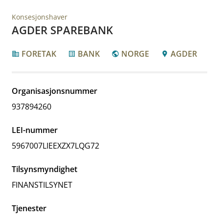
Konsesjonshaver
AGDER SPAREBANK
FORETAK
BANK
NORGE
AGDER
corporate_fare
list_alt
public
location_pin
Organisasjonsnummer
937894260
LEI-nummer
5967007LIEEXZX7LQG72
Tilsynsmyndighet
FINANSTILSYNET
Tjenester