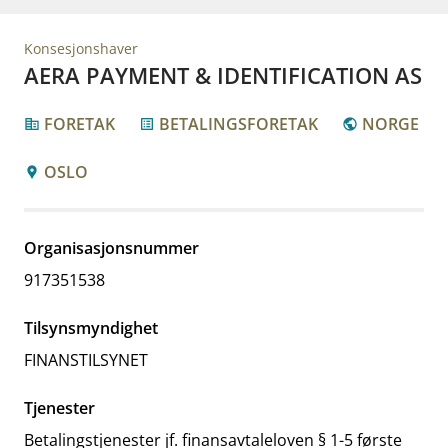
Konsesjonshaver
AERA PAYMENT & IDENTIFICATION AS
FORETAK
BETALINGSFORETAK
NORGE
corporate_fare
list_alt
public
OSLO
location_pin
Organisasjonsnummer
917351538
Tilsynsmyndighet
FINANSTILSYNET
Tjenester
Betalingstjenester jf. finansavtaleloven § 1-5 første