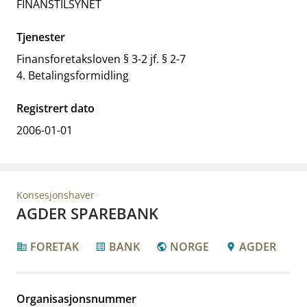
FINANSTILSYNET
Tjenester
Finansforetaksloven § 3-2 jf. § 2-7
4. Betalingsformidling
Registrert dato
2006-01-01
Konsesjonshaver
AGDER SPAREBANK
FORETAK
BANK
NORGE
AGDER
corporate_fare
list_alt
public
location_pin
Organisasjonsnummer