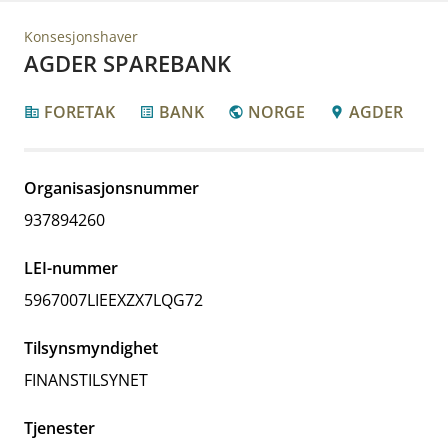
Konsesjonshaver
AGDER SPAREBANK
FORETAK
BANK
NORGE
AGDER
corporate_fare
list_alt
public
location_pin
Organisasjonsnummer
937894260
LEI-nummer
5967007LIEEXZX7LQG72
Tilsynsmyndighet
FINANSTILSYNET
Tjenester