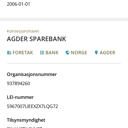
2006-01-01
Konsesjonshaver
AGDER SPAREBANK
FORETAK
BANK
NORGE
AGDER
corporate_fare
list_alt
public
location_pin
Organisasjonsnummer
937894260
LEI-nummer
5967007LIEEXZX7LQG72
Tilsynsmyndighet