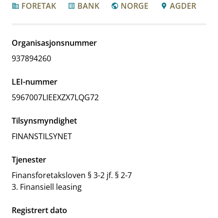
FORETAK
BANK
NORGE
AGDER
corporate_fare
list_alt
public
location_pin
Organisasjonsnummer
937894260
LEI-nummer
5967007LIEEXZX7LQG72
Tilsynsmyndighet
FINANSTILSYNET
Tjenester
Finansforetaksloven § 3-2 jf. § 2-7
3. Finansiell leasing
Registrert dato