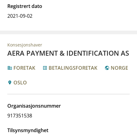
Registrert dato
2021-09-02
Konsesjonshaver
AERA PAYMENT & IDENTIFICATION AS
FORETAK
BETALINGSFORETAK
NORGE
corporate_fare
list_alt
public
OSLO
location_pin
Organisasjonsnummer
917351538
Tilsynsmyndighet