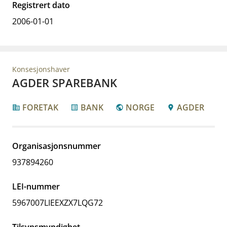
Registrert dato
2006-01-01
Konsesjonshaver
AGDER SPAREBANK
FORETAK
BANK
NORGE
AGDER
corporate_fare
list_alt
public
location_pin
Organisasjonsnummer
937894260
LEI-nummer
5967007LIEEXZX7LQG72