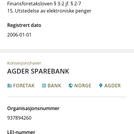
Finansforetaksloven § 3-2 jf. § 2-7
15. Utstedelse av elektroniske penger
Registrert dato
2006-01-01
Konsesjonshaver
AGDER SPAREBANK
FORETAK
BANK
NORGE
AGDER
corporate_fare
list_alt
public
location_pin
Organisasjonsnummer
937894260
LEI-nummer