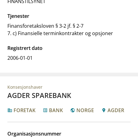
FINANSTILSYNET
Tjenester
Finansforetaksloven § 3-2 jf. § 2-7
7. c) Finansielle terminkontrakter og opsjoner
Registrert dato
2006-01-01
Konsesjonshaver
AGDER SPAREBANK
FORETAK
BANK
NORGE
AGDER
corporate_fare
list_alt
public
location_pin
Organisasjonsnummer