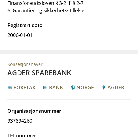
Finansforetaksloven § 3-2 jf. § 2-7
6. Garantier og sikkerhetsstillelser
Registrert dato
2006-01-01
Konsesjonshaver
AGDER SPAREBANK
FORETAK
BANK
NORGE
AGDER
corporate_fare
list_alt
public
location_pin
Organisasjonsnummer
937894260
LEI-nummer