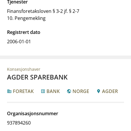
Tjenester
Finansforetaksloven § 3-2 jf. § 2-7
10. Pengemekling
Registrert dato
2006-01-01
Konsesjonshaver
AGDER SPAREBANK
FORETAK
BANK
NORGE
AGDER
corporate_fare
list_alt
public
location_pin
Organisasjonsnummer
937894260