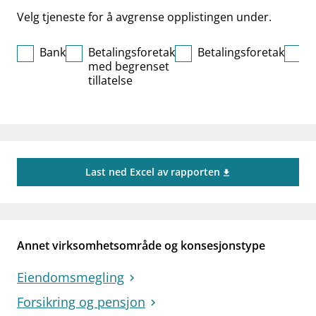
work_outline
Jobb hos oss
Velg tjeneste for å avgrense opplistingen under.
dashboard
Informasjon for investorer
Bank
Betalingsforetak
Betalingsforetak
E
notifications_none
med begrenset
p
Abonner på nyhetsvarsel
tillatelse
Last ned Excel av rapporten
Annet virksomhetsområde og konsesjonstype
Eiendomsmegling
Forsikring og pensjon