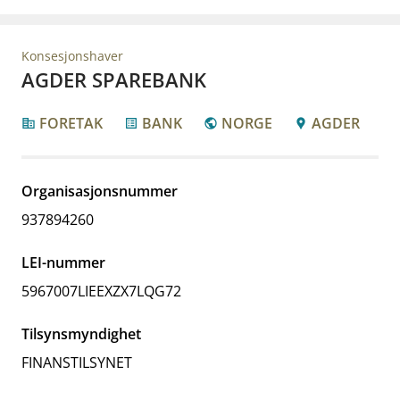
Konsesjonshaver
AGDER SPAREBANK
FORETAK
BANK
NORGE
AGDER
corporate_fare
list_alt
public
location_pin
Organisasjonsnummer
937894260
LEI-nummer
5967007LIEEXZX7LQG72
Tilsynsmyndighet
FINANSTILSYNET