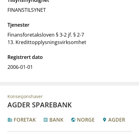
Tilsynsmyndighet
FINANSTILSYNET
Tjenester
Finansforetaksloven § 3-2 jf. § 2-7
13. Kredittopplysningsvirksomhet
Registrert dato
2006-01-01
Konsesjonshaver
AGDER SPAREBANK
FORETAK
BANK
NORGE
AGDER
corporate_fare
list_alt
public
location_pin