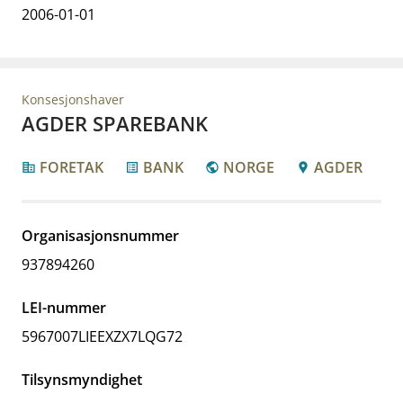
2006-01-01
Konsesjonshaver
AGDER SPAREBANK
FORETAK
BANK
NORGE
AGDER
corporate_fare
list_alt
public
location_pin
Organisasjonsnummer
937894260
LEI-nummer
5967007LIEEXZX7LQG72
Tilsynsmyndighet