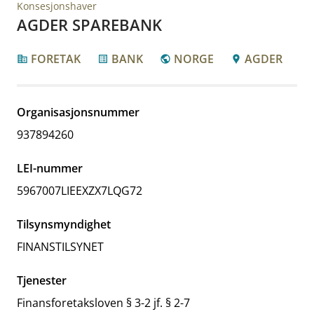
Konsesjonshaver
AGDER SPAREBANK
FORETAK
BANK
NORGE
AGDER
corporate_fare
list_alt
public
location_pin
Organisasjonsnummer
937894260
LEI-nummer
5967007LIEEXZX7LQG72
Tilsynsmyndighet
FINANSTILSYNET
Tjenester
Finansforetaksloven § 3-2 jf. § 2-7