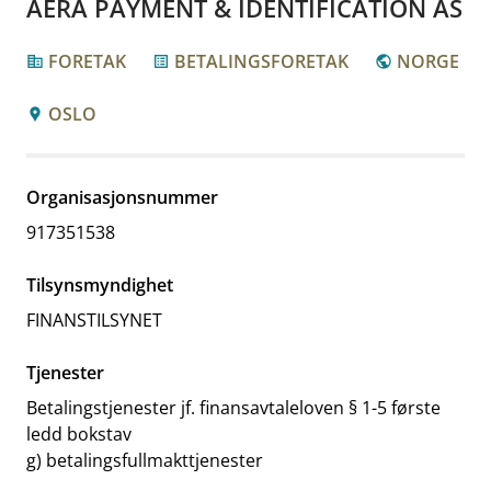
AERA PAYMENT & IDENTIFICATION AS
FORETAK
BETALINGSFORETAK
NORGE
corporate_fare
list_alt
public
OSLO
location_pin
Organisasjonsnummer
917351538
Tilsynsmyndighet
FINANSTILSYNET
Tjenester
Betalingstjenester jf. finansavtaleloven § 1-5 første
ledd bokstav
g) betalingsfullmakttjenester