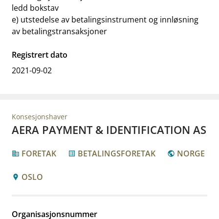
ledd bokstav
e) utstedelse av betalingsinstrument og innløsning
av betalingstransaksjoner
Registrert dato
2021-09-02
Konsesjonshaver
AERA PAYMENT & IDENTIFICATION AS
FORETAK
BETALINGSFORETAK
NORGE
corporate_fare
list_alt
public
OSLO
location_pin
Organisasjonsnummer