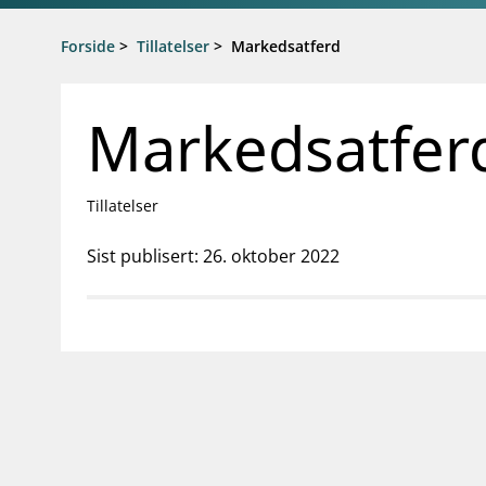
Gå til hovedinnhold
Gå til søkesiden
Forside
>
Tillatelser
>
Markedsatferd
Markedsatfer
Tillatelser
Sist publisert: 26. oktober 2022