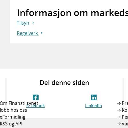
Informasjon om markeds
Tilsyn
Regelverk
Del denne siden
Om Finanstilsynet
Pr
Facebook
LinkedIn
Jobb hos oss
Ko
eFormidling
Pe
RSS og API
Var