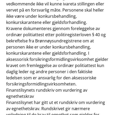
vedkommende ikke vil kunne ivareta stillingen eller
vervet på en forsvarlig måte. Personene skal heller
ikke være under konkursbehandling,
konkurskarantene eller gjeldsforhandling.
Kravene dokumenteres gjennom foreleggelse av
ordinær politiattest etter politiregisterloven § 40 og
bekreftelse fra Brønnøysundregistrene om at
personen ikke er under konkursbehandling,
konkurskarantene eller gjeldsforhandling. I
aksessorisk forsikringsformidlingsvirksomhet gjelder
kravet om fremleggelse av ordinær politiattest kun
daglig leder og andre personer i den faktiske
ledelsen som er ansvarlig for den aksessoriske
forsikringsformidlingsvirksomheten.
Finanstilsynets rundskriv om vurdering av
egnethetskrav
Finanstilsynet har gitt ut et rundskriv om vurdering
av egnethetskrav. Rundskrivet gir nærmere
veiledning til de krav til egnethet som gjelder for