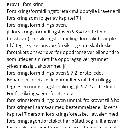
Krav til forsikring
Forsikringsformidlingsforetak må oppfylle kravene til
forsikring som følger av kapittel 7 i
forsikringsformidlingsloven,
jf. forsikringsformidlingsloven § 3-4 første ledd
bokstav d). Forsikringsformidlingsforetaket har plikt
til å tegne yrkesansvarsforsikring som skal dekke
foretakets ansvar overfor oppdragsgiver eller andre
som utleder sin rett fra oppdragsgiver grunnet
yrkesmessig uaktsomhet, jf.
forsikringsformidlingsloven § 7-2 første ledd.
Behandler foretaket klientmidler skal det i tillegg
tegnes en underslagsforsikring, jf. § 7-2 andre ledd.
For forsikringsagentforetak gjør
forsikringsformidlingsloven unntak fra kravet til å ha
forsikringer i samsvar med bestemmelsene i lovens
kapittel 7 dersom forsikringsforetaket i avtalen med
forsikringsagentforetaket har påtatt seg fullt ansvar
for forsikringsagentforetakets erstatningsansvar, jf.