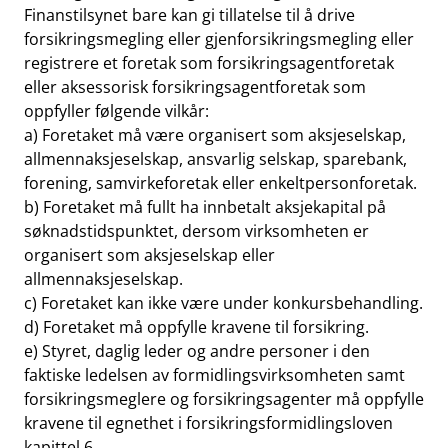
Finanstilsynet bare kan gi tillatelse til å drive
forsikringsmegling eller gjenforsikringsmegling eller
registrere et foretak som forsikringsagentforetak
eller aksessorisk forsikringsagentforetak som
oppfyller følgende vilkår:
a) Foretaket må være organisert som aksjeselskap,
allmennaksjeselskap, ansvarlig selskap, sparebank,
forening, samvirkeforetak eller enkeltpersonforetak.
b) Foretaket må fullt ha innbetalt aksjekapital på
søknadstidspunktet, dersom virksomheten er
organisert som aksjeselskap eller
allmennaksjeselskap.
c) Foretaket kan ikke være under konkursbehandling.
d) Foretaket må oppfylle kravene til forsikring.
e) Styret, daglig leder og andre personer i den
faktiske ledelsen av formidlingsvirksomheten samt
forsikringsmeglere og forsikringsagenter må oppfylle
kravene til egnethet i forsikringsformidlingsloven
kapittel 6.