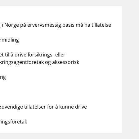
 i Norge på ervervsmessig basis må ha tillatelse
rmidling
t til å drive forsikrings- eller
sikringsagentforetak og aksessorisk
ing
vendige tillatelser for å kunne drive
ingsforetak