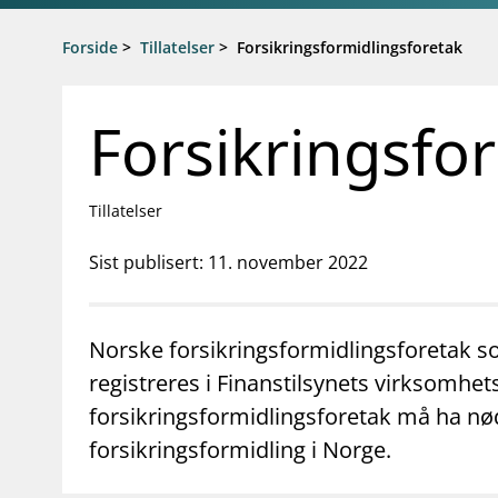
Gå til hovedinnhold
Gå til søkesiden
Forside
>
Tillatelser
>
Forsikringsformidlingsforetak
Forsikringsfo
Tillatelser
Sist publisert: 11. november 2022
Norske forsikringsformidlingsforetak so
registreres i Finanstilsynets virksomhet
forsikringsformidlingsforetak må ha nød
forsikringsformidling i Norge.