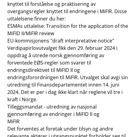
knyttet til forståelse og praktisering av
overgangsregler knyttet til endringene i MiFIR. Disse
uttalelsene finner du her:
ESMAs uttalelse: Transition for the application of the
MiFID II/MiFIR review
EU-kommisjonens "draft interpretative notice"
Verdipapirlovutvalget fikk den 29. februar 2024 i
oppdrag å utrede norsk gjennomføring av
forventede EØS-regler som svarer til
endringsdirektivet til MiFID II og
endringsforordningen til MiFIR. Utvalget skal avgi sin
utredning til Finansdepartementet innen 14. juni
2024. Det er per i dag ikke klart når reglene vil tre i
kraft i Norge.
Tilleggsmandat - utredning av nasjonal
gjennomføring av endringer i MiFID II og
MiFIR
Det forventes at foretak under tilsyn og andre
relevante aktører i utgangspunktet forholder seg til