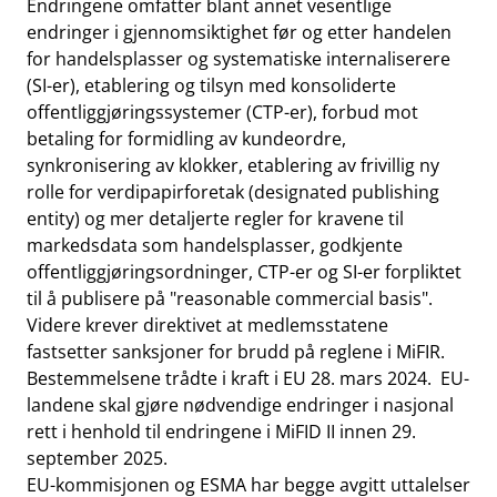
Endringene omfatter blant annet vesentlige
endringer i gjennomsiktighet før og etter handelen
for handelsplasser og systematiske internaliserere
(SI-er), etablering og tilsyn med konsoliderte
offentliggjøringssystemer (CTP-er), forbud mot
betaling for formidling av kundeordre,
synkronisering av klokker, etablering av frivillig ny
rolle for verdipapirforetak (designated publishing
entity) og mer detaljerte regler for kravene til
markedsdata som handelsplasser, godkjente
offentliggjøringsordninger, CTP-er og SI-er forpliktet
til å publisere på "reasonable commercial basis".
Videre krever direktivet at medlemsstatene
fastsetter sanksjoner for brudd på reglene i MiFIR.
Bestemmelsene trådte i kraft i EU 28. mars 2024. EU-
landene skal gjøre nødvendige endringer i nasjonal
rett i henhold til endringene i MiFID II innen 29.
september 2025.
EU-kommisjonen og ESMA har begge avgitt uttalelser