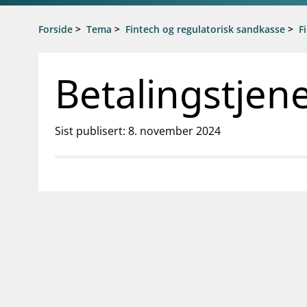
Gå til hovedinnhold
Gå til søkesiden
Forside
>
Tema
>
Fintech og regulatorisk sandkasse
>
F
Betalingstjen
Sist publisert: 8. november 2024