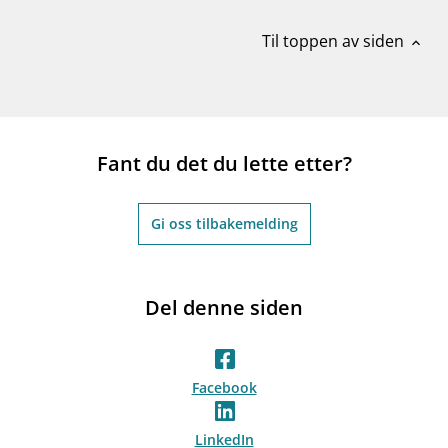
Til toppen av siden
expand_less
Fant du det du lette etter?
Gi oss tilbakemelding
Del denne siden
Facebook
LinkedIn