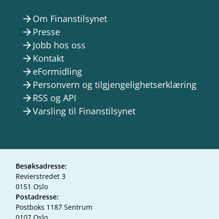
Om Finanstilsynet
arrow_forward
Presse
arrow_forward
Jobb hos oss
arrow_forward
Kontakt
arrow_forward
eFormidling
arrow_forward
Personvern og tilgjengelighetserklæring
arrow_forward
RSS og API
arrow_forward
Varsling til Finanstilsynet
arrow_forward
Besøksadresse:
Revierstredet 3
0151 Oslo
Postadresse:
Postboks 1187 Sentrum
0107 Oslo