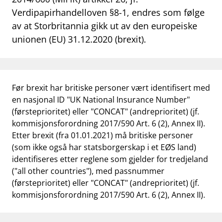
Verdipapirhandelloven §8-1, endres som følge
work_outline
Jobb hos oss
av at Storbritannia gikk ut av den europeiske
dashboard
Informasjon for investorer
unionen (EU) 31.12.2020 (brexit).
notifications_none
Abonner på nyhetsvarsel
Før brexit har britiske personer vært identifisert med
en nasjonal ID "UK National Insurance Number"
(førsteprioritet) eller "CONCAT" (andreprioritet) (jf.
kommisjonsforordning 2017/590 Art. 6 (2), Annex II).
Etter brexit (fra 01.01.2021) må britiske personer
(som ikke også har statsborgerskap i et EØS land)
identifiseres etter reglene som gjelder for tredjeland
("all other countries"), med passnummer
(førsteprioritet) eller "CONCAT" (andreprioritet) (jf.
kommisjonsforordning 2017/590 Art. 6 (2), Annex II).