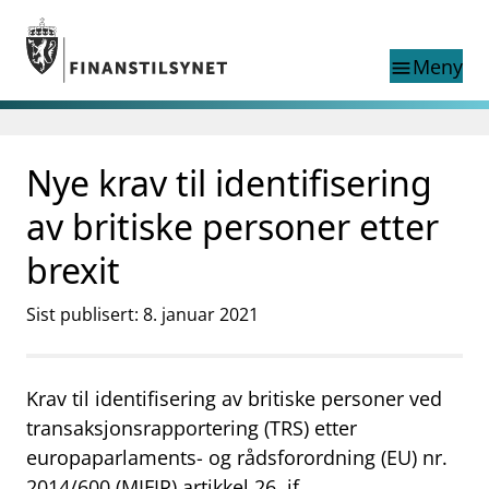
Gå til hovedinnhold
Gå til søkesiden
Meny
menu
Søk i
search
This page does not
Nye krav til identifisering
language
exist in English
nettstedet
English
av britiske personer etter
English home page
Tilsyn
brexit
Aktuelt
Finanstilsynets registre
Sist publisert: 8. januar 2021
Tema
supervisor_account
Forbrukerinformasjon
Krav til identifisering av britiske personer ved
transaksjonsrapportering (TRS) etter
business
Om Finanstilsynet
europaparlaments- og rådsforordning (EU) nr.
mail_outline
Kontakt oss
2014/600 (MIFIR) artikkel 26, jf.